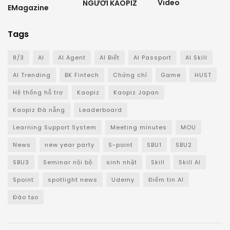
Video
NGƯỜI KAOPIZ
EMagazine
Tags
8/3
AI
AI Agent
AI Biết
AI Passport
AI Skill
AI Trending
BK Fintech
Chứng chỉ
Game
HUST
Hệ thống hỗ trợ
Kaopiz
Kaopiz Japan
Kaopiz Đà nẵng
Leaderboard
Learning Support System
Meeting minutes
MOU
News
new year party
S-point
SBU1
SBU2
SBU3
Seminar nội bộ
sinh nhật
Skill
Skill AI
Spoint
spotlight news
Udemy
Điểm tin AI
Đào tạo