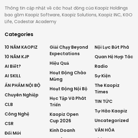
Thông tin cập nhật về các hoạt động của Kaopiz Holdings
bao gồm Kaopiz Software, Kaopiz Solutions, Kaopiz INC, KGO
Life, Codestar Academy
Categories
10 NĂM KAOPIZ
Giải Chạy Beyond
Nội Lực Bứt Phá
Expectations
10 NĂM KJP
Quan Hệ Hợp Tác
Hiệu Quả
AI Biết?
Radio
Hoạt Động Chào
AI SKILL
Sự Kiện
Mừng
ẤN PHẨM NỘI BỘ
The Kaopiz
Hoạt Động Nội Bộ
Times
Chuyên Nghiệp
Học Tập Và Phát
TIN TỨC
CLB
Triển
Tự Hào Kaopiz
Công Nghệ
Kaopiz Open
Uncategorized
Cup 2026
CSR
VĂN HÓA
Kinh Doanh
Đổi Mới