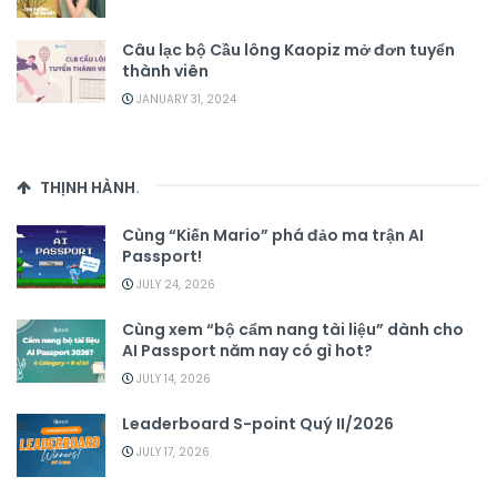
Câu lạc bộ Cầu lông Kaopiz mở đơn tuyển
thành viên
JANUARY 31, 2024
THỊNH HÀNH
.
Cùng “Kiến Mario” phá đảo ma trận AI
Passport!
JULY 24, 2026
Cùng xem “bộ cẩm nang tài liệu” dành cho
AI Passport năm nay có gì hot?
JULY 14, 2026
Leaderboard S-point Quý II/2026
JULY 17, 2026