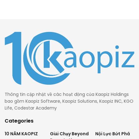
Thông tin cập nhật về các hoạt động của Kaopiz Holdings
bao gồm Kaopiz Software, Kaopiz Solutions, Kaopiz INC, KGO
Life, Codestar Academy
Categories
10 NĂM KAOPIZ
Giải Chạy Beyond
Nội Lực Bứt Phá