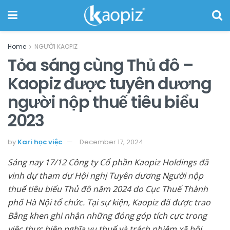
Home
NGƯỜI KAOPIZ
Tỏa sáng cùng Thủ đô –
Kaopiz được tuyên dương
người nộp thuế tiêu biểu
2023
by
Kari học việc
December 17, 2024
Sáng nay 17/12 Công ty Cổ phần Kaopiz Holdings đã
vinh dự tham dự Hội nghị Tuyên dương Người nộp
thuế tiêu biểu Thủ đô năm 2024 do Cục Thuế Thành
phố Hà Nội tổ chức. Tại sự kiện, Kaopiz đã được trao
Bằng khen ghi nhận những đóng góp tích cực trong
việc thực hiện nghĩa vụ thuế và trách nhiệm xã hội.