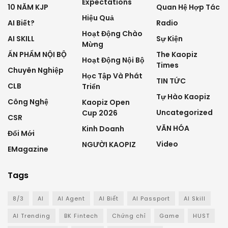
Expectations
10 NĂM KJP
Quan Hệ Hợp Tác
Hiệu Quả
AI Biết?
Radio
Hoạt Động Chào
AI SKILL
Sự Kiện
Mừng
ẤN PHẨM NỘI BỘ
The Kaopiz
Hoạt Động Nội Bộ
Times
Chuyên Nghiệp
Học Tập Và Phát
TIN TỨC
CLB
Triển
Tự Hào Kaopiz
Công Nghệ
Kaopiz Open
Uncategorized
Cup 2026
CSR
VĂN HÓA
Kinh Doanh
Đổi Mới
Video
NGƯỜI KAOPIZ
EMagazine
Tags
8/3
AI
AI Agent
AI Biết
AI Passport
AI Skill
AI Trending
BK Fintech
Chứng chỉ
Game
HUST