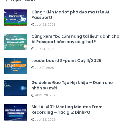
Cùng “Kiến Mario” phá đảo ma trận AI
Passport!
JULY 24, 2026
Cùng xem “bộ cẩm nang tài liệu” dành cho
AI Passport năm nay có gì hot?
JULY 14, 2026
Leaderboard S-point Quý II/2026
JULY 17, 2026
Guideline Đào Tạo Hội Nhập – Dành cho
nhân sự mới
APRIL 28, 2026
Skill AI #01: Meeting Minutes From
Recording – Tác giả: DinhPQ
JULY 22, 2026