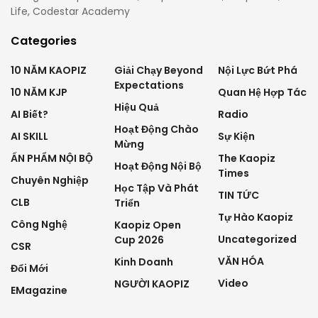
Life, Codestar Academy
Categories
10 NĂM KAOPIZ
Giải Chạy Beyond
Nội Lực Bứt Phá
Expectations
10 NĂM KJP
Quan Hệ Hợp Tác
Hiệu Quả
AI Biết?
Radio
Hoạt Động Chào
AI SKILL
Sự Kiện
Mừng
ẤN PHẨM NỘI BỘ
The Kaopiz
Hoạt Động Nội Bộ
Times
Chuyên Nghiệp
Học Tập Và Phát
TIN TỨC
CLB
Triển
Tự Hào Kaopiz
Công Nghệ
Kaopiz Open
Uncategorized
Cup 2026
CSR
VĂN HÓA
Kinh Doanh
Đổi Mới
Video
NGƯỜI KAOPIZ
EMagazine