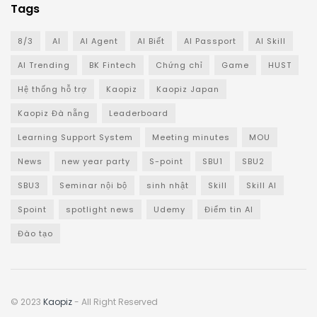
Tags
8/3
AI
AI Agent
AI Biết
AI Passport
AI Skill
AI Trending
BK Fintech
Chứng chỉ
Game
HUST
Hệ thống hỗ trợ
Kaopiz
Kaopiz Japan
Kaopiz Đà nẵng
Leaderboard
Learning Support System
Meeting minutes
MOU
News
new year party
S-point
SBU1
SBU2
SBU3
Seminar nội bộ
sinh nhật
Skill
Skill AI
Spoint
spotlight news
Udemy
Điểm tin AI
Đào tạo
© 2023
Kaopiz
- All Right Reserved