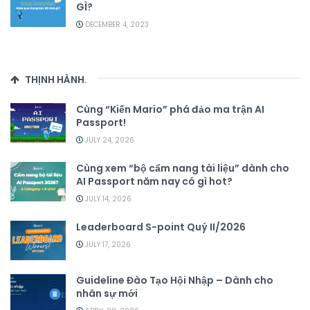
GÌ?
DECEMBER 4, 2023
THỊNH HÀNH
.
Cùng “Kiến Mario” phá đảo ma trận AI
Passport!
JULY 24, 2026
Cùng xem “bộ cẩm nang tài liệu” dành cho
AI Passport năm nay có gì hot?
JULY 14, 2026
Leaderboard S-point Quý II/2026
JULY 17, 2026
Guideline Đào Tạo Hội Nhập – Dành cho
nhân sự mới