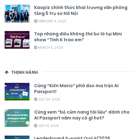
Kaopiz chính thức khai trương văn phòng
tầng 5 trụ sở Hà Nội
FEBRUARY 4, 2025
Top những điều không thể bỏ lỡ tại Mini
show “Tình K trao em”
MARCH 5, 2026
THỊNH HÀNH
.
Cùng “Kiến Mario” phá đảo ma trận AI
Passport!
JULY 24, 2026
Cùng xem “bộ cẩm nang tài liệu” dành cho
AI Passport năm nay có gì hot?
JULY 14, 2026
Leaderboard S-point Quý II/2026