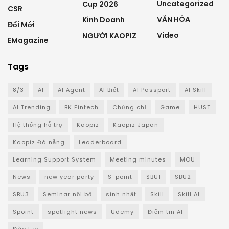
Uncategorized
Cup 2026
CSR
VĂN HÓA
Kinh Doanh
Đổi Mới
Video
NGƯỜI KAOPIZ
EMagazine
Tags
8/3
AI
AI Agent
AI Biết
AI Passport
AI Skill
AI Trending
BK Fintech
Chứng chỉ
Game
HUST
Hệ thống hỗ trợ
Kaopiz
Kaopiz Japan
Kaopiz Đà nẵng
Leaderboard
Learning Support System
Meeting minutes
MOU
News
new year party
S-point
SBU1
SBU2
SBU3
Seminar nội bộ
sinh nhật
Skill
Skill AI
Spoint
spotlight news
Udemy
Điểm tin AI
Đào tạo