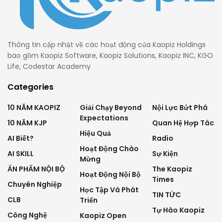
Thông tin cập nhật về các hoạt động của Kaopiz Holdings
bao gồm Kaopiz Software, Kaopiz Solutions, Kaopiz INC, KGO
Life, Codestar Academy
Categories
10 NĂM KAOPIZ
Giải Chạy Beyond
Nội Lực Bứt Phá
Expectations
10 NĂM KJP
Quan Hệ Hợp Tác
Hiệu Quả
AI Biết?
Radio
Hoạt Động Chào
AI SKILL
Sự Kiện
Mừng
ẤN PHẨM NỘI BỘ
The Kaopiz
Hoạt Động Nội Bộ
Times
Chuyên Nghiệp
Học Tập Và Phát
TIN TỨC
CLB
Triển
Tự Hào Kaopiz
Công Nghệ
Kaopiz Open