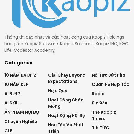
Thông tin cập nhật về các hoạt động của Kaopiz Holdings
bao gồm Kaopiz Software, Kaopiz Solutions, Kaopiz INC, KGO
Life, Codestar Academy
Categories
10 NĂM KAOPIZ
Giải Chạy Beyond
Nội Lực Bứt Phá
Expectations
10 NĂM KJP
Quan Hệ Hợp Tác
Hiệu Quả
AI Biết?
Radio
Hoạt Động Chào
AI SKILL
Sự Kiện
Mừng
ẤN PHẨM NỘI BỘ
The Kaopiz
Hoạt Động Nội Bộ
Times
Chuyên Nghiệp
Học Tập Và Phát
TIN TỨC
CLB
Triển