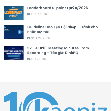
Leaderboard S-point Quý II/2026
JULY 17, 2026
Guideline Đào Tạo Hội Nhập – Dành cho
nhân sự mới
APRIL 28, 2026
Skill AI #01: Meeting Minutes From
Recording – Tác giả: DinhPQ
JULY 22, 2026