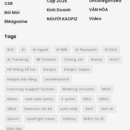
Uncategorized
Cup 2026
CSR
VĂN HÓA
Kinh Doanh
Đổi Mới
Video
NGƯỜI KAOPIZ
EMagazine
Tags
8/3
AI
AI Agent
AI Biết
AI Passport
AI Skill
AI Trending
BK Fintech
Chứng chỉ
Game
HUST
Hệ thống hỗ trợ
Kaopiz
Kaopiz Japan
Kaopiz Đà nẵng
Leaderboard
Learning Support System
Meeting minutes
MOU
News
new year party
S-point
SBU1
SBU2
SBU3
Seminar nội bộ
sinh nhật
Skill
Skill AI
Spoint
spotlight news
Udemy
Điểm tin AI
Đào tạo