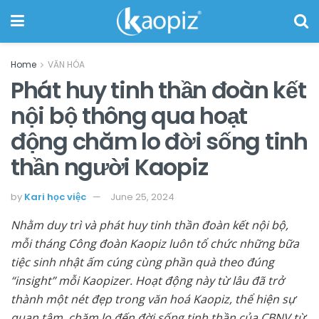
Home
VĂN HÓA
Phát huy tinh thần đoàn kết
nội bộ thông qua hoạt
động chăm lo đời sống tinh
thần người Kaopiz
by
Kari học việc
June 25, 2024
Nhằm duy trì và phát huy tinh thần đoàn kết nội bộ,
mỗi tháng Công đoàn Kaopiz luôn tổ chức những bữa
tiệc sinh nhật ấm cúng cùng phần quà theo đúng
“insight” mỗi Kaopizer. Hoạt động này từ lâu đã trở
thành một nét đẹp trong văn hoá Kaopiz, thể hiện sự
quan tâm, chăm lo đến đời sống tinh thần của CBNV từ