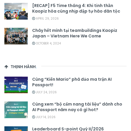
[RECAP] F5 Time tháng 4: Khi tinh thần
Kaopiz hòa cùng nhịp đập tự hào dân tộc
APRIL 29, 2026
Cháy hết mình tại teambuildings Kaopiz
Japan – Vietnam Here We Come
OCTOBER 4, 2024
THỊNH HÀNH
.
Cùng “Kiến Mario” phá đảo ma trận AI
Passport!
JULY 24, 2026
Cùng xem “bộ cẩm nang tài liệu” dành cho
AI Passport năm nay có gì hot?
JULY 14, 2026
Leaderboard S-point Quý II/2026