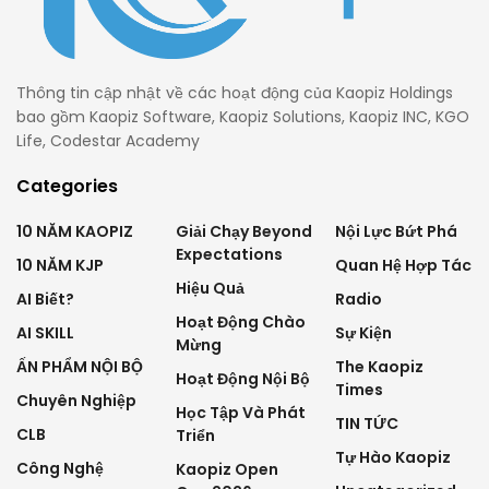
Thông tin cập nhật về các hoạt động của Kaopiz Holdings
bao gồm Kaopiz Software, Kaopiz Solutions, Kaopiz INC, KGO
Life, Codestar Academy
Categories
10 NĂM KAOPIZ
Giải Chạy Beyond
Nội Lực Bứt Phá
Expectations
10 NĂM KJP
Quan Hệ Hợp Tác
Hiệu Quả
AI Biết?
Radio
Hoạt Động Chào
AI SKILL
Sự Kiện
Mừng
ẤN PHẨM NỘI BỘ
The Kaopiz
Hoạt Động Nội Bộ
Times
Chuyên Nghiệp
Học Tập Và Phát
TIN TỨC
CLB
Triển
Tự Hào Kaopiz
Công Nghệ
Kaopiz Open