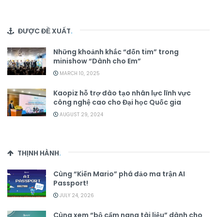
ĐƯỢC ĐỀ XUẤT
.
Những khoảnh khắc “đốn tim” trong
minishow “Dành cho Em”
MARCH 10, 2025
Kaopiz hỗ trợ đào tạo nhân lực lĩnh vực
công nghệ cao cho Đại học Quốc gia
AUGUST 29, 2024
THỊNH HÀNH
.
Cùng “Kiến Mario” phá đảo ma trận AI
Passport!
JULY 24, 2026
Cùng xem “bộ cẩm nang tài liệu” dành cho