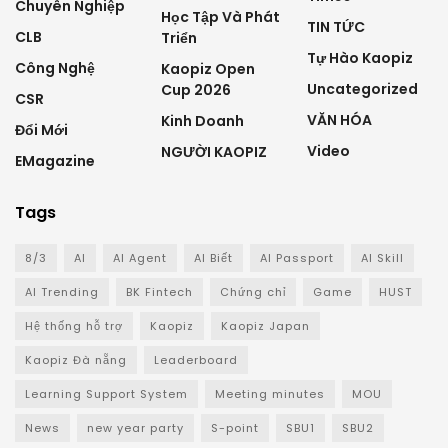
Chuyên Nghiệp
Học Tập Và Phát
TIN TỨC
CLB
Triển
Tự Hào Kaopiz
Công Nghệ
Kaopiz Open
Uncategorized
Cup 2026
CSR
VĂN HÓA
Kinh Doanh
Đổi Mới
Video
NGƯỜI KAOPIZ
EMagazine
Tags
8/3
AI
AI Agent
AI Biết
AI Passport
AI Skill
AI Trending
BK Fintech
Chứng chỉ
Game
HUST
Hệ thống hỗ trợ
Kaopiz
Kaopiz Japan
Kaopiz Đà nẵng
Leaderboard
Learning Support System
Meeting minutes
MOU
News
new year party
S-point
SBU1
SBU2