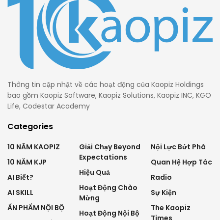
Thông tin cập nhật về các hoạt động của Kaopiz Holdings
bao gồm Kaopiz Software, Kaopiz Solutions, Kaopiz INC, KGO
Life, Codestar Academy
Categories
10 NĂM KAOPIZ
Giải Chạy Beyond
Nội Lực Bứt Phá
Expectations
10 NĂM KJP
Quan Hệ Hợp Tác
Hiệu Quả
AI Biết?
Radio
Hoạt Động Chào
AI SKILL
Sự Kiện
Mừng
ẤN PHẨM NỘI BỘ
The Kaopiz
Hoạt Động Nội Bộ
Times