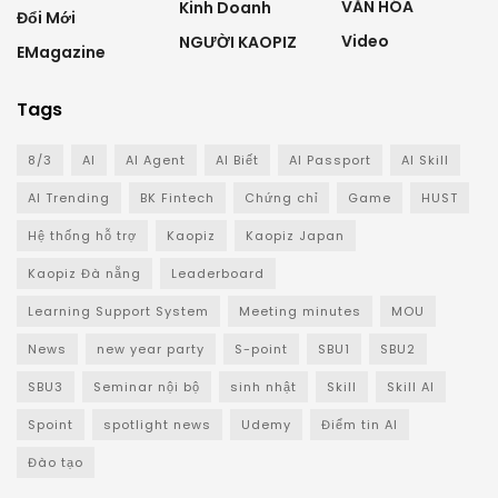
VĂN HÓA
Kinh Doanh
Đổi Mới
Video
NGƯỜI KAOPIZ
EMagazine
Tags
8/3
AI
AI Agent
AI Biết
AI Passport
AI Skill
AI Trending
BK Fintech
Chứng chỉ
Game
HUST
Hệ thống hỗ trợ
Kaopiz
Kaopiz Japan
Kaopiz Đà nẵng
Leaderboard
Learning Support System
Meeting minutes
MOU
News
new year party
S-point
SBU1
SBU2
SBU3
Seminar nội bộ
sinh nhật
Skill
Skill AI
Spoint
spotlight news
Udemy
Điểm tin AI
Đào tạo