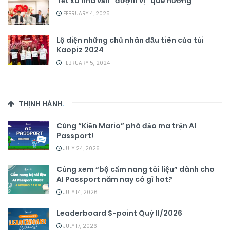
Tết xa nhà vẫn “đượm vị” quê hương
FEBRUARY 4, 2025
Lộ diện những chủ nhân đầu tiên của túi
Kaopiz 2024
FEBRUARY 5, 2024
THỊNH HÀNH
.
Cùng “Kiến Mario” phá đảo ma trận AI
Passport!
JULY 24, 2026
Cùng xem “bộ cẩm nang tài liệu” dành cho
AI Passport năm nay có gì hot?
JULY 14, 2026
Leaderboard S-point Quý II/2026
JULY 17, 2026