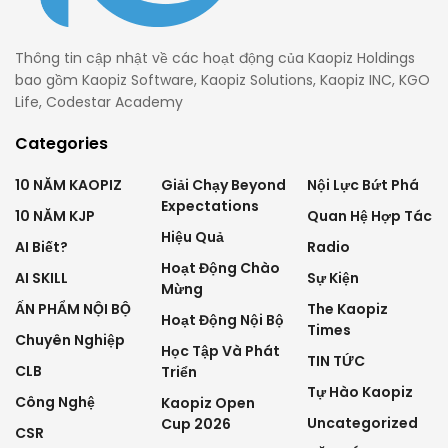
Thông tin cập nhật về các hoạt động của Kaopiz Holdings
bao gồm Kaopiz Software, Kaopiz Solutions, Kaopiz INC, KGO
Life, Codestar Academy
Categories
10 NĂM KAOPIZ
Giải Chạy Beyond
Nội Lực Bứt Phá
Expectations
10 NĂM KJP
Quan Hệ Hợp Tác
Hiệu Quả
AI Biết?
Radio
Hoạt Động Chào
AI SKILL
Sự Kiện
Mừng
ẤN PHẨM NỘI BỘ
The Kaopiz
Hoạt Động Nội Bộ
Times
Chuyên Nghiệp
Học Tập Và Phát
TIN TỨC
CLB
Triển
Tự Hào Kaopiz
Công Nghệ
Kaopiz Open
Uncategorized
Cup 2026
CSR