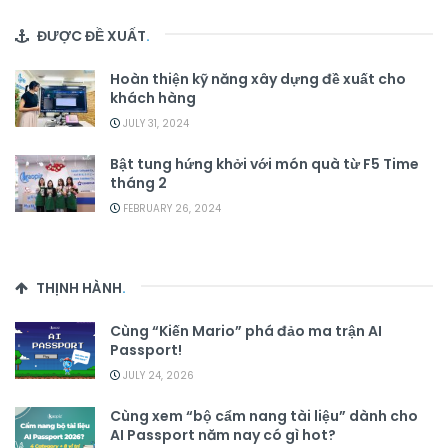
ĐƯỢC ĐỀ XUẤT
.
Hoàn thiện kỹ năng xây dựng đề xuất cho
khách hàng
JULY 31, 2024
Bật tung hứng khởi với món quà từ F5 Time
tháng 2
FEBRUARY 26, 2024
THỊNH HÀNH
.
Cùng “Kiến Mario” phá đảo ma trận AI
Passport!
JULY 24, 2026
Cùng xem “bộ cẩm nang tài liệu” dành cho
AI Passport năm nay có gì hot?