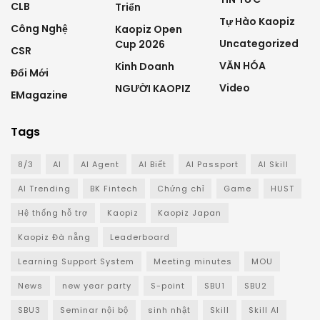
CLB
Triển
Tự Hào Kaopiz
Công Nghệ
Kaopiz Open
Uncategorized
Cup 2026
CSR
VĂN HÓA
Kinh Doanh
Đổi Mới
Video
NGƯỜI KAOPIZ
EMagazine
Tags
8/3
AI
AI Agent
AI Biết
AI Passport
AI Skill
AI Trending
BK Fintech
Chứng chỉ
Game
HUST
Hệ thống hỗ trợ
Kaopiz
Kaopiz Japan
Kaopiz Đà nẵng
Leaderboard
Learning Support System
Meeting minutes
MOU
News
new year party
S-point
SBU1
SBU2
SBU3
Seminar nội bộ
sinh nhật
Skill
Skill AI