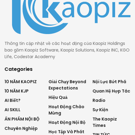
Thông tin cập nhật về các hoạt động của Kaopiz Holdings
bao gồm Kaopiz Software, Kaopiz Solutions, Kaopiz INC, KGO
Life, Codestar Academy
Categories
10 NĂM KAOPIZ
Giải Chạy Beyond
Nội Lực Bứt Phá
Expectations
10 NĂM KJP
Quan Hệ Hợp Tác
Hiệu Quả
AI Biết?
Radio
Hoạt Động Chào
AI SKILL
Sự Kiện
Mừng
ẤN PHẨM NỘI BỘ
The Kaopiz
Hoạt Động Nội Bộ
Times
Chuyên Nghiệp
Học Tập Và Phát
TIN TỨC