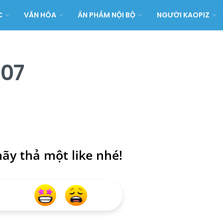
C
VĂN HÓA
ẤN PHẨM NỘI BỘ
NGƯỜI KAOPIZ
 07
ãy thả một like nhé!