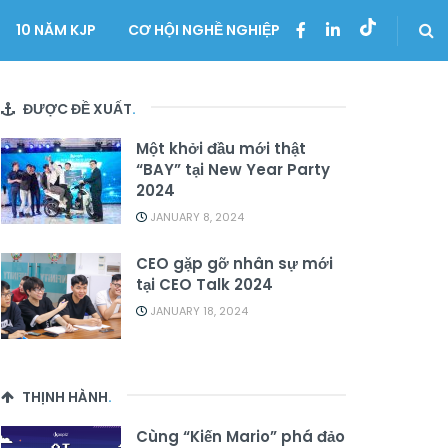
10 NĂM KJP
CƠ HỘI NGHỀ NGHIỆP
ĐƯỢC ĐỀ XUẤT
.
Một khởi đầu mới thật
“BAY” tại New Year Party
2024
JANUARY 8, 2024
CEO gặp gỡ nhân sự mới
tại CEO Talk 2024
JANUARY 18, 2024
THỊNH HÀNH
.
Cùng “Kiến Mario” phá đảo