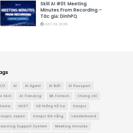
Skill AI #01: Meeting
Minutes From Recording –
Tác giả: DinhPQ
JULY 22, 2026
ags
8/3
AI
AI Agent
AI Biết
AI Passport
AI Skill
AI Trending
BK Fintech
Chứng chỉ
Game
HUST
Hệ thống hỗ trợ
Kaopiz
Kaopiz Japan
Kaopiz Đà nẵng
Leaderboard
Learning Support System
Meeting minutes