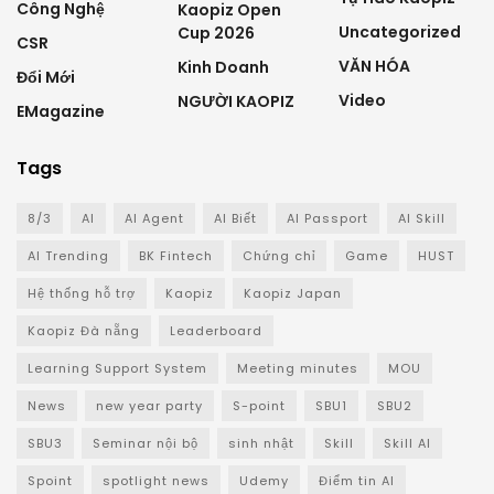
Công Nghệ
Kaopiz Open
Uncategorized
Cup 2026
CSR
VĂN HÓA
Kinh Doanh
Đổi Mới
Video
NGƯỜI KAOPIZ
EMagazine
Tags
8/3
AI
AI Agent
AI Biết
AI Passport
AI Skill
AI Trending
BK Fintech
Chứng chỉ
Game
HUST
Hệ thống hỗ trợ
Kaopiz
Kaopiz Japan
Kaopiz Đà nẵng
Leaderboard
Learning Support System
Meeting minutes
MOU
News
new year party
S-point
SBU1
SBU2
SBU3
Seminar nội bộ
sinh nhật
Skill
Skill AI
Spoint
spotlight news
Udemy
Điểm tin AI