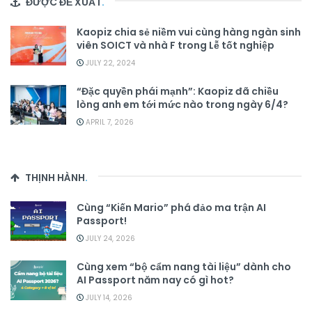
ĐƯỢC ĐỀ XUẤT
.
Kaopiz chia sẻ niềm vui cùng hàng ngàn sinh
viên SOICT và nhà F trong Lễ tốt nghiệp
JULY 22, 2024
“Đặc quyền phái mạnh”: Kaopiz đã chiều
lòng anh em tới mức nào trong ngày 6/4?
APRIL 7, 2026
THỊNH HÀNH
.
Cùng “Kiến Mario” phá đảo ma trận AI
Passport!
JULY 24, 2026
Cùng xem “bộ cẩm nang tài liệu” dành cho
AI Passport năm nay có gì hot?
JULY 14, 2026