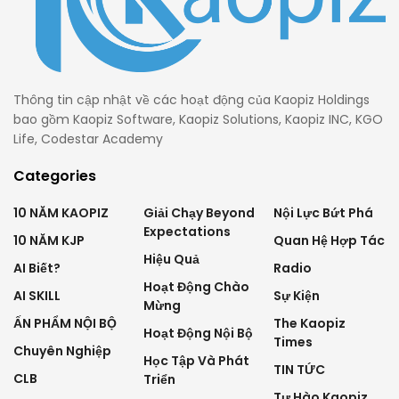
Thông tin cập nhật về các hoạt động của Kaopiz Holdings
bao gồm Kaopiz Software, Kaopiz Solutions, Kaopiz INC, KGO
Life, Codestar Academy
Categories
10 NĂM KAOPIZ
Giải Chạy Beyond
Nội Lực Bứt Phá
Expectations
10 NĂM KJP
Quan Hệ Hợp Tác
Hiệu Quả
AI Biết?
Radio
Hoạt Động Chào
AI SKILL
Sự Kiện
Mừng
ẤN PHẨM NỘI BỘ
The Kaopiz
Hoạt Động Nội Bộ
Times
Chuyên Nghiệp
Học Tập Và Phát
TIN TỨC
CLB
Triển
Tự Hào Kaopiz